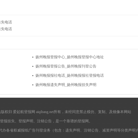
挂失电话
挂失电话
扬州晚报登报中心_扬州晚报登报中心地址
扬州晚报登报公告_扬州晚报刊登公告
扬州晚报报社电话_扬州晚报报社登报电话
扬州晚报遗失声明_扬州晚报挂失声明
在 本网站版权归 爱起航登报网 aiqihang.net所有，未经同意禁止模仿、复制、及镜像本网站
登报挂失
、
登报声明
、注销公告，是一个靠谱的登报网。
代办各省权威报纸广告刊登业务（包含：遗失声明、注销公告、减资声明等分类声明)