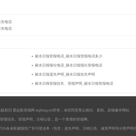
挂失电话
挂失电话
丽水日报登报电话_丽水日报登报电话多少
丽水日报报社电话_丽水日报报社登报电话
丽水日报遗失声明_丽水日报挂失声明
丽水日报登报挂失、登报声明_丽水日报登报电话
在 本网站版权归 爱起航登报网 aiqihang.net所有，未经同意禁止模仿、复制、及镜像本网站
登报挂失
、
登报声明
、注销公告，是一个靠谱的登报网。
代办各省权威报纸广告刊登业务（包含：遗失声明、注销公告、减资声明等分类声明)