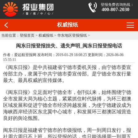
登报免费咨询热线：
400-807-2030
权威报纸
当前位置：
登报首页
>
权威报纸
>
华东地区登报报纸
>
闽东日报登报挂失、遗失声明_闽东日报登报电话
作者：爱起航登报网 发布时间：2019-01-29 18:08:25 更新时间：2026-06-06
15:35:11
《闽东日报》是中共福建省宁德市委机关报，由宁德市委宣
传部主办，隶属于中共宁德市委宣传部。是宁德全市发行量
最大、最具权威的宣传媒体。
《闽东日报》立足面对宁德全市，创刊以来，始终围绕宁德
全市发展大局为核心主题，紧紧抓住时代脉搏，为环三都澳
区域发展和促进宁德全市经济跨越发展，为使宁德建设成为
海峡西岸经济区东北翼中心城市，和发展环三都澳区域营造
良好的舆论氛围。
闽东日报是福建省宁德市的市级报纸，周一到周日发行，报
社周六周日不上班，所以登报的话，也只能选择周一到周五