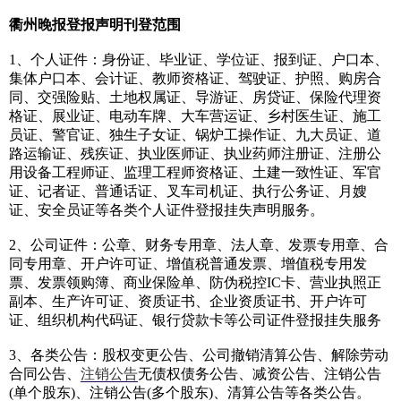
衢州晚报登报声明刊登范围
1、个人证件：身份证、毕业证、学位证、报到证、户口本、
集体户口本、会计证、教师资格证、驾驶证、护照、购房合
同、交强险贴、土地权属证、导游证、房贷证、保险代理资
格证、展业证、电动车牌、大车营运证、乡村医生证、施工
员证、警官证、独生子女证、锅炉工操作证、九大员证、道
路运输证、残疾证、执业医师证、执业药师注册证、注册公
用设备工程师证、监理工程师资格证、土建一致性证、军官
证、记者证、普通话证、叉车司机证、执行公务证、月嫂
证、安全员证等各类个人证件登报挂失声明服务。
2、公司证件：公章、财务专用章、法人章、发票专用章、合
同专用章、开户许可证、增值税普通发票、增值税专用发
票、发票领购簿、商业保险单、防伪税控IC卡、营业执照正
副本、生产许可证、资质证书、企业资质证书、开户许可
证、组织机构代码证、银行贷款卡等公司证件登报挂失服务
3、各类公告：股权变更公告、公司撤销清算公告、解除劳动
合同公告、
注销公告
无债权债务公告、减资公告、注销公告
(单个股东)、注销公告(多个股东)、清算公告等各类公告。