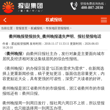
登报免费咨询热线：
400-807-2030
权威报纸
当前位置：
登报首页
>
权威报纸
>
华东地区登报报纸
>
衢州晚报登报挂失_衢州晚报遗失声明、报社登报电话
作者：爱起航登报网 发布时间：2018-11-17 11:33:11 更新时间：2026-06-03
16:20:10
《
衢州晚报
》由衢州日报社主办，发行对象是主要面向城市
居民及经济相对发达集镇居民的综合性报纸。
《衢州晚报》的办报宗旨是“以百姓需求为需求”，在新闻选
择上更重新闻价值，稿子更短更活，版面信息容量更大，内
容更贴近大众，具有更强的可读性，深受广大读者的好评。
衢州晚报是浙江省衢州市的市级报纸，浙江省衢州市的市级
报纸还有：衢州日报。
衢州晚报周一到周日发行，报社周六周日不上班，所以登报
的话，也只能选择周一到周五办理。