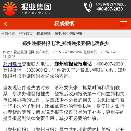
登报免费咨询热线：
400-807-2030
权威报纸
当前位置：
登报首页
>
权威报纸
>
华中地区登报报纸
>
郑州晚报登报电话_郑州晚报登报电话多少
作者：爱起航登报网 发布时间：2022-12-25 08:00:02 更新时间：2025-11-20
11:12:08
郑州晚报
登报联系电话、
郑州晚报登报电话
：400-807-2030，
登报微信：303890042，证件遗失了赶紧拿起电话联系，郑州
晚报登报电话随时欢迎您的咨询。
当发现证件遗失的时候，请不要慌张，抓紧时间和我们联
系，尽快办理登报挂失，登报后收到报纸第一时间去到相关
单位补办新的证件，尽量减少不必要的损失，以免旧证件被
一些不法分子利用，比如拿着你的营业执照，身份证去银行
办理贷款等等，所以说登报不仅仅只是为了补办，更重要的
是登报起到法律免责作用，减少不必要的纠纷。
《郑州晚报》《
郑州日报
》是中共郑州市委的机关报，对开