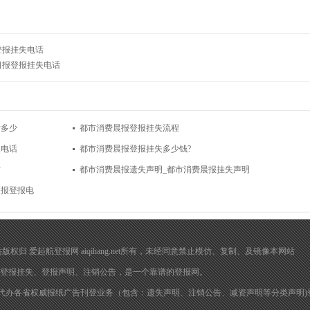
登报挂失电话
日报登报挂失电话
话多少
都市消费晨报登报挂失流程
报电话
都市消费晨报登报挂失多少钱?
话
都市消费晨报遗失声明_都市消费晨报挂失声明
晨报登报电
在 本网站版权归 爱起航登报网 aiqihang.net所有，未经同意禁止模仿、复制、及镜像本网站
登报挂失
、
登报声明
、注销公告，是一个靠谱的登报网。
代办各省权威报纸广告刊登业务（包含：遗失声明、注销公告、减资声明等分类声明)