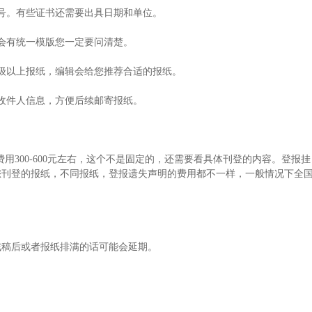
号。有些证书还需要出具日期和单位。
会有统一模版您一定要问清楚。
级以上报纸，编辑会给您推荐合适的报纸。
收件人信息，方便后续邮寄报纸。
的费用300-600元左右，这个不是固定的，还需要看具体刊登的内容。登报挂
您刊登的报纸，不同报纸，登报遗失声明的费用都不一样，一般情况下全
截稿后或者报纸排满的话可能会延期。