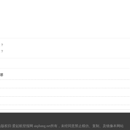
宜？
宜？
哪
在 本网站版权归 爱起航登报网 aiqihang.net所有，未经同意禁止模仿、复制、及镜像本网站