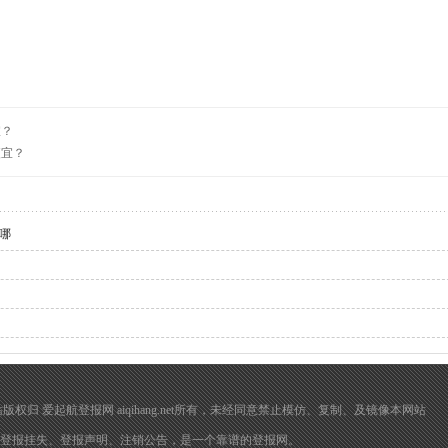
宜？
便宜？
哪
在 本网站版权归 爱起航登报网 aiqihang.net所有，未经同意禁止模仿、复制、及镜像本网站
登报挂失
、
登报声明
、注销公告，是一个靠谱的登报网。