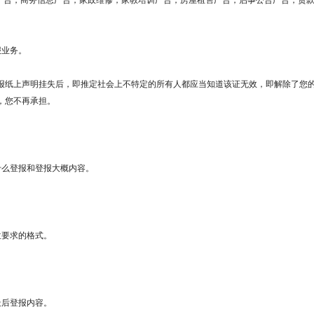
息广告，商务信息广告，家政维修，家教培训广告，房屋租售广告，启事公告广告，贷
报业务。
报纸上声明挂失后，即推定社会上不特定的所有人都应当知道该证无效，即解除了您
，您不再承担。
什么登报和登报大概内容。
位要求的格式。
最后登报内容。