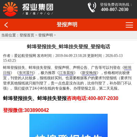
登报免费咨询热线：
400-807-2030
登报声明
当前位置：
登报首页
>
登报声明
>
蚌埠登报挂失_蚌埠挂失登报_登报电话
作者：爱起航登报网 发布时间：2019-04-09 23:18:28 更新时间：2026-05-13
15:43:25
蚌埠
登报挂失、蚌埠挂失登报、登报声明、声明公告、广告等可以刊登在《
蚌埠
日报
》
《
淮河晨刊
》
，极力推荐《
江淮晨报
》 《
新安晚报
》，价格相对比较便
宜，刊登的人比较多，报纸很好买到。也需要根据客户的要求刊登报纸（要求刊
登求其他报纸就只能刊登了，贵一点也是没办法的，比你刊登了，补办部门不认
强）。我们提供了24小时在线的专业服务。办理登报之后，第二天见报。
蚌埠登报挂失、蚌埠挂失登报
咨询电话:400-807-2030
登报微信:303890042