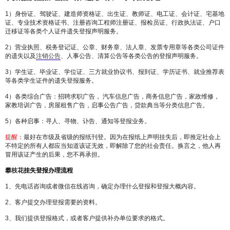
1）身份证、驾驶证、建造师资格证、出生证、教师证、电工证、会计证、宅基地
证、专业技术资格证书、注册咨询工程师注册证、报检员证、行政执法证、户口
迁移证等各类个人证件遗失登报声明服务。
2）营业执照、税务登记证、公章、财务章、法人章、发票专用章等各类公司证件
的遗失以及
注销公告
、人事公告、清算公告等各类公告的登报声明服务。
3）学生证、毕业证、学位证、三方就业协议书、报到证、学历证书、就业推荐表
等各类学生证件的遗失登报服务。
4）各类综合广告：招聘求职广告， 汽车信息广告，商务信息广告，家政维修，
家教培训广告，房屋租售广告，启事公告广告，贷款典当等分类信息广告。
5）各种启事：寻人、寻物、讣告、通知等登报业务。
提醒：
最好在市级及省级的报纸刊登。因为在报纸上声明挂失后，即推定社会上
不特定的所有人都应当知道该证无效，即解除了您的社会责任。换言之，他人再
冒用该证产生的后果，您不再承担。
攀枝花
挂失登报办理流程
1、先电话咨询或者微信在线咨询，确定办理什么登报和登报大概内容。
2、客户提交办理登报需要的资料。
3、我们提供登报格式，或者客户提供补办单位要求的格式。