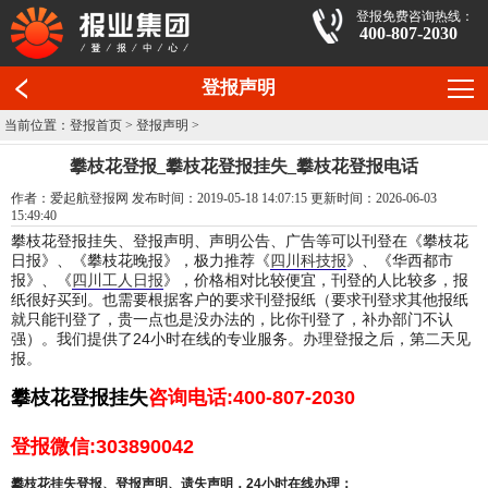
登报免费咨询热线：
400-807-2030
登报声明
当前位置：
登报首页
>
登报声明
>
攀枝花登报_攀枝花登报挂失_攀枝花登报电话
作者：爱起航登报网 发布时间：2019-05-18 14:07:15 更新时间：2026-06-03
15:49:40
攀枝花
登报挂失、登报声明、声明公告、广告等可以刊登在
《
攀枝花
日报
》、《
攀枝花晚报
》
，极力推荐
《
四川科技报
》、《华西都市
报》、《
四川工人日报
》
，价格相对比较便宜，刊登的人比较多，报
纸很好买到。也需要根据客户的要求刊登报纸（要求刊登求其他报纸
就只能刊登了，贵一点也是没办法的，比你刊登了，补办部门不认
强）。我们提供了24小时在线的专业服务。办理登报之后，第二天见
报。
攀枝花登报挂失
咨询电话:400-807-2030
登报微信:303890042
攀枝花
挂失
登报、登报声明、遗失声明，24小时在线办理：