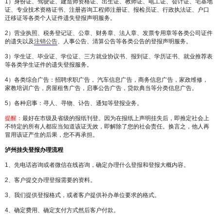
1）身份证、驾驶证、建造师资格证、出生证、教师证、电工证、会计证、宅基地
证、专业技术资格证书、注册咨询工程师注册证、报检员证、行政执法证、户口
迁移证等各类个人证件遗失登报声明服务。
2）营业执照、税务登记证、公章、财务章、法人章、发票专用章等各类公司证件
的遗失以及
注销公告
、人事公告、清算公告等各类公告的登报声明服务。
3）学生证、毕业证、学位证、三方就业协议书、报到证、学历证书、就业推荐表
等各类学生证件的遗失登报服务。
4）各类综合广告：招聘求职广告， 汽车信息广告，商务信息广告，家政维修，
家教培训广告，房屋租售广告，启事公告广告，贷款典当等分类信息广告。
5）各种启事：寻人、寻物、讣告、通知等登报业务。
提醒：
最好在市级及省级的报纸刊登。因为在报纸上声明挂失后，即推定社会上
不特定的所有人都应当知道该证无效，即解除了您的社会责任。换言之，他人再
冒用该证产生的后果，您不再承担。
泸州挂失登报办理流程
1、先电话咨询或者微信在线咨询，确定办理什么登报和登报大概内容。
2、客户提交办理登报需要的资料。
3、我们提供登报格式，或者客户提供补办单位要求的格式。
4、确定费用、确定支付方式然后客户付款。