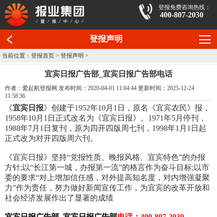
登报免费咨询热线：
400-807-2030
登报声明
当前位置：
登报首页
>
登报声明
>
宜宾日报广告部_宜宾日报广告部电话
作者：爱起航登报网 发布时间：2020-04-01 11:04:44 更新时间：2025-12-24
11:58:36
《
宜宾日报
》创建于1952年10月1日，原名《宜宾农民》报，
1958年10月1日正式改名为《宜宾日报》。1971年5月停刊，
1988年7月1日复刊，原为四开四版周七刊，1998年1月1日起
正式改为对开四版周六刊。
《宜宾日报》坚持“党报性质、晚报风格、宜宾特色”的办报
方针;以“长江第一城，办报第一流”的格言作为奋斗目标;以市
委的要求“对上增加信任感，对外提高知名度，对内增强凝聚
力”作为责任，努力做好新闻宣传工作，为宜宾的改革开放和
社会经济发展作出了显著的成绩
宜宾日报广告部_宜宾日报广告部
电话：400-807-2030