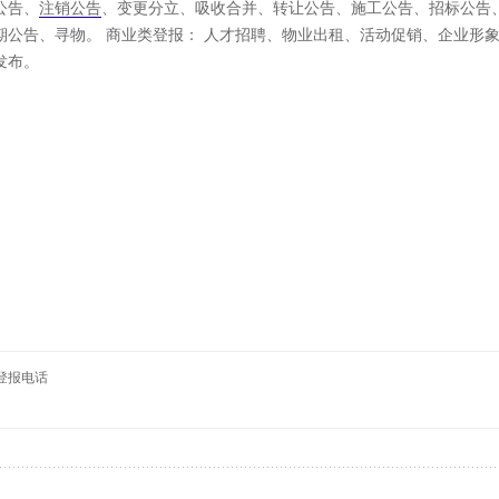
公告、
注销公告
、变更分立、吸收合并、转让公告、施工公告、招标公告
期公告、寻物。 商业类登报： 人才招聘、物业出租、活动促销、企业形
发布。
登报电话