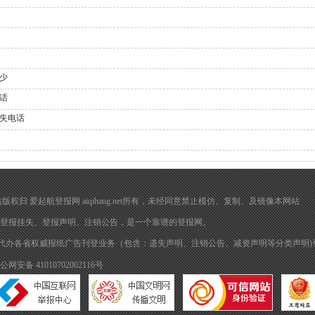
少
话
失电话
在 本网站版权归 爱起航登报网 aiqihang.net所有，未经同意禁止模仿、复制、及镜像本网站
登报挂失
、
登报声明
、注销公告，是一个靠谱的登报网。
代办各省权威报纸广告刊登业务（包含：遗失声明、注销公告、减资声明等分类声明)
公网安备 41010702002116号