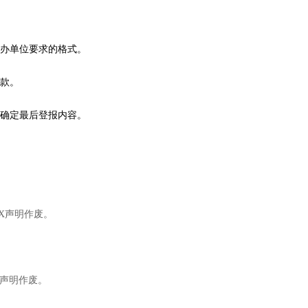
补办单位要求的格式。
付款。
户确定最后登报内容。
X声明作废。
特声明作废。