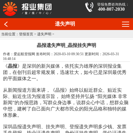
登报免费咨询热线：
400-807-2030
遗失声明
当前位置：
登报首页
>
遗失声明
>
晶报遗失声明_晶报挂失声明
作者：爱起航登报网 发布时间：2020-03-10 09:30:51 更新时间：2026-03-31
16:48:14
《
晶报
》是深圳的新兴媒体，依托实力雄厚的深圳报业集
团，在创刊后超常规发展，迅速壮大，如今已是深圳最优秀
的平面媒体之一。
从新闻报道方面来讲，《晶报》始终以贴近群众、贴近实
际、贴近生活为报道宗旨， 始终坚持并弘扬 “阳光媒体 非常
新闻”的办报思路，写群众身边事，说群众心中话，想群众脑
中想，建树了自己面向广大都市民众的阳光品格和独特的媒
体形象。
深圳晶报遗失声明、挂失声明、登报遗失声明多少钱、发票
丢失登报、毕业证遗失声明、身份证挂失声明、学位证遗失