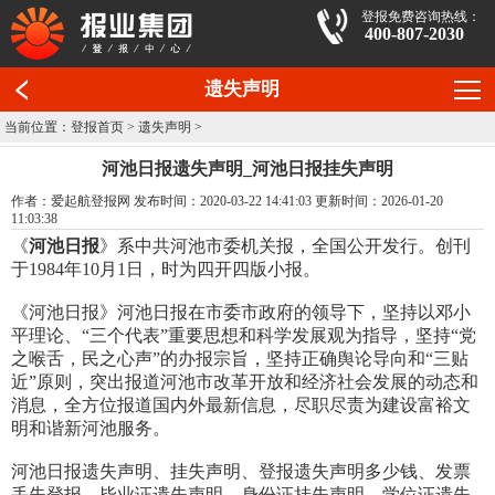
登报免费咨询热线：
400-807-2030
遗失声明
当前位置：
登报首页
>
遗失声明
>
河池日报遗失声明_河池日报挂失声明
作者：爱起航登报网 发布时间：2020-03-22 14:41:03 更新时间：2026-01-20
11:03:38
《
河池日报
》系中共河池市委机关报，全国公开发行。创刊
于1984年10月1日，时为四开四版小报。
《河池日报》河池日报在市委市政府的领导下，坚持以邓小
平理论、“三个代表”重要思想和科学发展观为指导，坚持“党
之喉舌，民之心声”的办报宗旨，坚持正确舆论导向和“三贴
近”原则，突出报道河池市改革开放和经济社会发展的动态和
消息，全方位报道国内外最新信息，尽职尽责为建设富裕文
明和谐新河池服务。
河池日报遗失声明、挂失声明、登报遗失声明多少钱、发票
丢失登报、毕业证遗失声明、身份证挂失声明、学位证遗失