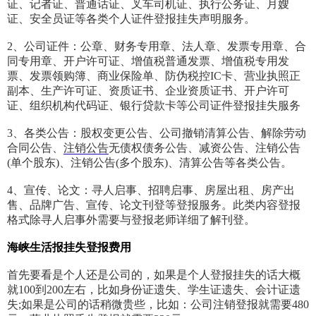
证、记者证、普通话证、叉车司机证、执行公务证、月嫂
证、安全员证等各类个人证件登报挂失声明服务。
2、公司证件：公章、财务专用章、法人章、发票专用章、合
同专用章、开户许可证、增值税普通发票、增值税专用发
票、发票领购簿、商业保险单、防伪税控IC卡、营业执照正
副本、生产许可证、资质证书、企业资质证书、开户许可
证、组织机构代码证、银行贷款卡等公司证件登报挂失服务
3、各类公告：股权变更公告、公司撤销清算公告、解除劳动
合同公告、
注销公告
无债权债务公告、减资公告、注销公告
(单个股东)、注销公告(多个股东)、清算公告等各类公告。
4、宣传、论文：寻人启事、招聘启事、房屋出租、房产出
售、品牌广告、宣传、论文刊登等登报服务。此类内容登报
格式除寻人启事外需要与登报老师详细了解刊登。
海峡生活报挂失登报费用
首先要看是个人还是公司的，如果是个人登报挂失的话大概
就100到200左右，比如身份证遗失、学生证遗失、会计证遗
失;如果是公司的话稍微贵些，比如：公司注销登报就需要480