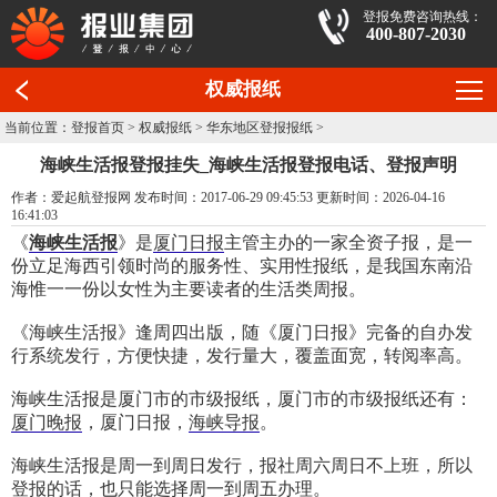
登报免费咨询热线：
400-807-2030
权威报纸
当前位置：
登报首页
>
权威报纸
>
华东地区登报报纸
>
海峡生活报登报挂失_海峡生活报登报电话、登报声明
作者：爱起航登报网 发布时间：2017-06-29 09:45:53 更新时间：2026-04-16
16:41:03
《
海峡生活报
》是
厦门日报
主管主办的一家全资子报，是一
份立足海西引领时尚的服务性、实用性报纸，是我国东南沿
海惟一一份以女性为主要读者的生活类周报。
《海峡生活报》逢周四出版，随《厦门日报》完备的自办发
行系统发行，方便快捷，发行量大，覆盖面宽，转阅率高。
海峡生活报是厦门市的市级报纸，厦门市的市级报纸还有：
厦门晚报
，厦门日报，
海峡导报
。
海峡生活报是周一到周日发行，报社周六周日不上班，所以
登报的话，也只能选择周一到周五办理。