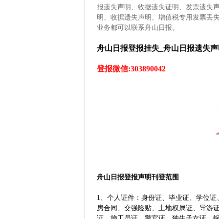
报遗失声明、收据遗失证明、发票遗失
明、收据遗失声明、增值税专用发票丢
业务都可以联系舟山日报。
舟山日报登报挂失_
舟山日报
遗失声
登报微信:303890042
舟山日报登报声明刊登范围
1、个人证件：身份证、毕业证、学位证
房合同、交强险贴、土地权属证、导游
证、施工员证、警官证、独生子女证、