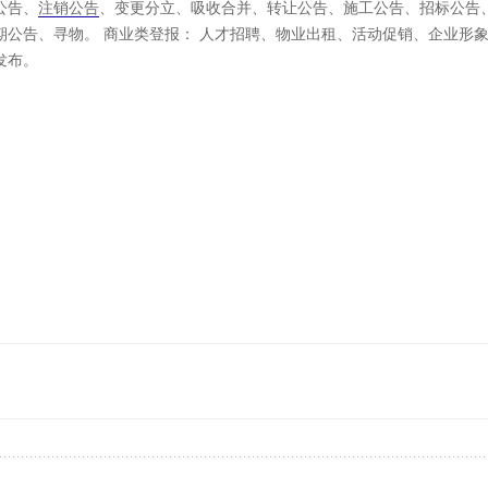
公告、
注销公告
、变更分立、吸收合并、转让公告、施工公告、招标公告
期公告、寻物。 商业类登报： 人才招聘、物业出租、活动促销、企业形
发布。