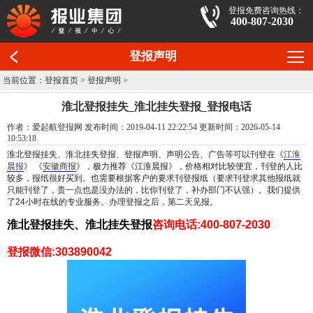
登报免费咨询热线：
400-807-2030
登报声明
当前位置：
登报首页
>
登报声明
>
淮北登报挂失_淮北挂失登报_登报电话
作者：爱起航登报网 发布时间：2019-04-11 22:22:54 更新时间：2026-05-14
10:53:18
淮北
登报挂失、淮北挂失登报、登报声明、声明公告、广告等可以刊登在《
江淮
晨报
》
《
安徽商报
》
，极力推荐《江淮晨报》，价格相对比较便宜，刊登的人比
较多，报纸很好买到。也需要根据客户的要求刊登报纸（要求刊登求其他报纸就
只能刊登了，贵一点也是没办法的，比你刊登了，补办部门不认强）。我们提供
了24小时在线的专业服务。办理登报之后，第二天见报。
淮北登报挂失、淮北挂失登报
咨询电话:400-807-2030
登报微信:303890042