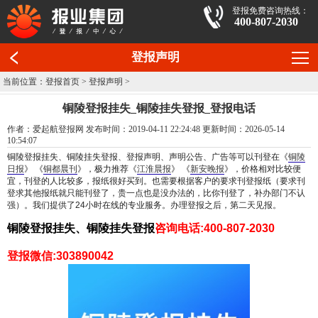
登报免费咨询热线：
400-807-2030
登报声明
当前位置：
登报首页
>
登报声明
>
铜陵登报挂失_铜陵挂失登报_登报电话
作者：爱起航登报网 发布时间：2019-04-11 22:24:48 更新时间：2026-05-14
10:54:07
铜陵
登报挂失、铜陵挂失登报、登报声明、声明公告、广告等可以刊登在《
铜陵
日报
》
《
铜都晨刊
》
，极力推荐《
江淮晨报
》 《
新安晚报
》，价格相对比较便
宜，刊登的人比较多，报纸很好买到。也需要根据客户的要求刊登报纸（要求刊
登求其他报纸就只能刊登了，贵一点也是没办法的，比你刊登了，补办部门不认
强）。我们提供了24小时在线的专业服务。办理登报之后，第二天见报。
铜陵登报挂失、铜陵挂失登报
咨询电话:400-807-2030
登报微信:303890042