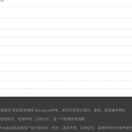
电话
在 本网站版权归 爱起航登报网 aiqihang.net所有，未经同意禁止模仿、复制、及镜像本网站
登报挂失
、
登报声明
、注销公告，是一个靠谱的登报网。
代办各省权威报纸广告刊登业务（包含：遗失声明、注销公告、减资声明等分类声明)