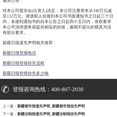
减资公告：
经本公司股东会(出资人)决定：本公司注册资本从340万元减
至132万元。请债权人自接到本公司书面通知书之日起三十日
内，未接到通知书的自本公告之日起四十五日内，有权要求
本公司清偿债务或提供相应的担保，逾期不提出的视其为没
有提出要求。
新疆日报遗失声明相关推荐：
新疆日报登报电话
新疆日报登报挂失流程
新疆日报登报挂失多少钱
登报咨询热线：400-807-2030
上一篇：
新疆都市报遗失声明_新疆都市报挂失声明
下一篇：
新疆法制报遗失声明_新疆法制报挂失声明