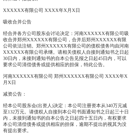
XXXXXX有限公司 XXXX年X月X日
吸收合并公告
经合并各方公司股东会讨论决定：河南XXXXXX有限公司吸
收合并郑州XXXXXX有限公司，合并后郑州XXXXXX有限
公司依法注销。郑州XXXXXX有限公司的债权债务均由河南
XXXXXX有限公司承继。请相关债权人自接到通知书之日起
30日内，未接到通知书的自本公告见报之日起45日内，可以
要求公司清偿债务或提供相应的担保，特此公告。
河南XXXXXX有限公司 郑州XXXXXX有限公司 XXXX年X
月X日
减资公告：
经本公司股东会(出资人)决定：本公司注册资本从340万元减
至132万元。请债权人自接到本公司书面通知书之日起三十日
内，未接到通知书的自本公告之日起四十五日内，有权要求
本公司清偿债务或提供相应的担保，逾期不提出的视其为没
有提出要求。