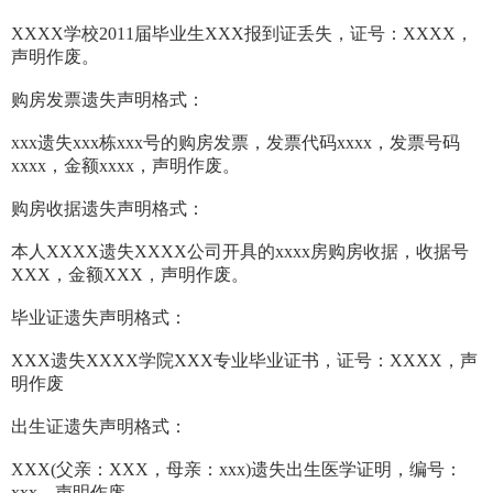
XXXX学校2011届毕业生XXX报到证丢失，证号：XXXX，
声明作废。
购房发票遗失声明格式：
xxx遗失xxx栋xxx号的购房发票，发票代码xxxx，发票号码
xxxx，金额xxxx，声明作废。
购房收据遗失声明格式：
本人XXXX遗失XXXX公司开具的xxxx房购房收据，收据号
XXX，金额XXX，声明作废。
毕业证遗失声明格式：
XXX遗失XXXX学院XXX专业毕业证书，证号：XXXX，声
明作废
出生证遗失声明格式：
XXX(父亲：XXX，母亲：xxx)遗失出生医学证明，编号：
xxx，声明作废。