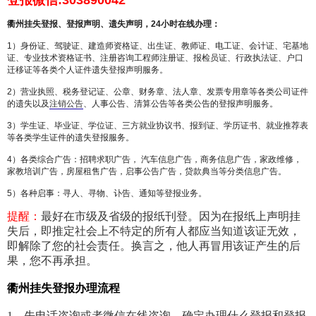
登报微信:303890042
衢州挂失
登报、登报声明、遗失声明，24小时在线办理：
1）身份证、驾驶证、建造师资格证、出生证、教师证、电工证、会计证、宅基地
证、专业技术资格证书、注册咨询工程师注册证、报检员证、行政执法证、户口
迁移证等各类个人证件遗失登报声明服务。
2）营业执照、税务登记证、公章、财务章、法人章、发票专用章等各类公司证件
的遗失以及
注销公告
、人事公告、清算公告等各类公告的登报声明服务。
3）学生证、毕业证、学位证、三方就业协议书、报到证、学历证书、就业推荐表
等各类学生证件的遗失登报服务。
4）各类综合广告：招聘求职广告， 汽车信息广告，商务信息广告，家政维修，
家教培训广告，房屋租售广告，启事公告广告，贷款典当等分类信息广告。
5）各种启事：寻人、寻物、讣告、通知等登报业务。
提醒：
最好在市级及省级的报纸刊登。因为在报纸上声明挂
失后，即推定社会上不特定的所有人都应当知道该证无效，
即解除了您的社会责任。换言之，他人再冒用该证产生的后
果，您不再承担。
衢州挂失登报办理流程
1、先电话咨询或者微信在线咨询，确定办理什么登报和登报